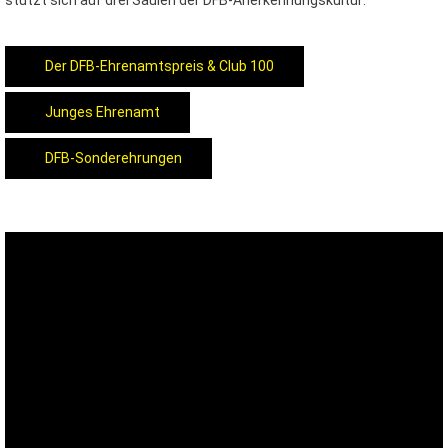
stützt sich auf drei Säulen der DFB-Anerkennungskultur:
Der DFB-Ehrenamtspreis & Club 100
Junges Ehrenamt
DFB-Sonderehrungen