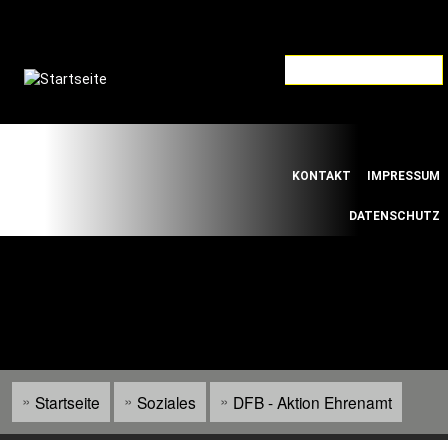
Direkt
zum
Inhalt
Default
Links
KONTAKT
IMPRESSUM
Menu
DATENSCHUTZ
WILLKOMMEN BEIM SÜDWESTDEUTSCHEN
FUSSBALLVERBAND E.V.
Startseite
Soziales
DFB - Aktion Ehrenamt
Pfadnavigation