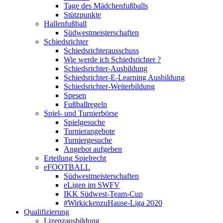
Tage des Mädchenfußballs
Stützpunkte
Hallenfußball
Südwestmeisterschaften
Schiedsrichter
Schiedsrichter­ausschuss
Wie werde ich Schiedsrichter ?
Schiedsrichter-Ausbildung
Schiedsrichter-E-Learning Ausbildung
Schiedsrichter-Weiterbildung
Spesen
Fußballregeln
Spiel- und Turnierbörse
Spielgesuche
Turnierangebote
Turniergesuche
Angebot aufgeben
Erteilung Spielrecht
eFOOTBALL
Südwestmeisterschaften
eLigen im SWFV
IKK Südwest-Team-Cup
#WirkickenzuHause-Liga 2020
Qualifizierung
Lizenzausbildung