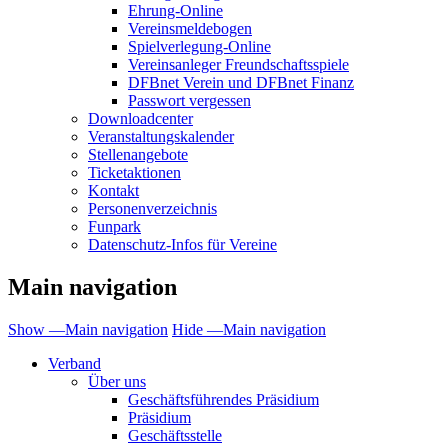
Ehrung-Online
Vereinsmeldebogen
Spielverlegung-Online
Vereinsanleger Freundschaftsspiele
DFBnet Verein und DFBnet Finanz
Passwort vergessen
Downloadcenter
Veranstaltungskalender
Stellenangebote
Ticketaktionen
Kontakt
Personenverzeichnis
Funpark
Datenschutz-Infos für Vereine
Main navigation
Show —Main navigation
Hide —Main navigation
Verband
Über uns
Geschäftsführendes Präsidium
Präsidium
Geschäftsstelle