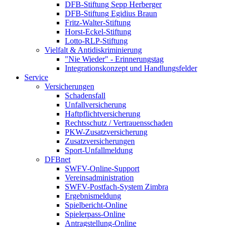
DFB-Stiftung Sepp Herberger
DFB-Stiftung Egidius Braun
Fritz-Walter-Stiftung
Horst-Eckel-Stiftung
Lotto-RLP-Stiftung
Vielfalt & Antidiskriminierung
"Nie Wieder" - Erinnerungstag
Integrationskonzept und Handlungsfelder
Service
Versicherungen
Schadensfall
Unfallversicherung
Haftpflichtversicherung
Rechtsschutz / Vertrauensschaden
PKW-Zusatzversicherung
Zusatzversicherungen
Sport-Unfallmeldung
DFBnet
SWFV-Online-Support
Vereinsadministration
SWFV-Postfach-System Zimbra
Ergebnismeldung
Spielbericht-Online
Spielerpass-Online
Antragstellung-Online