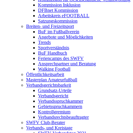
Kommission Inklusion
DFBnet Kommission
Arbeitskreis eFOOTBALL
Satzungskommission
Breiten- und Freizeitsport
BuF im Fußballverein
Angebote und Möglichkeiten
Trends
Sportverständnis
BuF Handbuch
Feriencamps des SWFV
Ansprechpartner und Beratung
Walking Football
Öffentlichkeitsarbeit
Masterplan Amateurfußball
Verbandsgerichtsbarkeit
Grundsatz-Urteile
Verbandsgericht
Verbandsspruchkammer
Gebietsspruchkammern
Kontrollgremium
Verbandsrechtsbeauftragter
SWFV Club-Berater
Verbands- und Kreistage