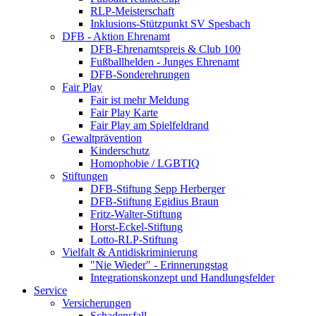
RLP-Meisterschaft
Inklusions-Stützpunkt SV Spesbach
DFB - Aktion Ehrenamt
DFB-Ehrenamtspreis & Club 100
Fußballhelden - Junges Ehrenamt
DFB-Sonderehrungen
Fair Play
Fair ist mehr Meldung
Fair Play Karte
Fair Play am Spielfeldrand
Gewaltprävention
Kinderschutz
Homophobie / LGBTIQ
Stiftungen
DFB-Stiftung Sepp Herberger
DFB-Stiftung Egidius Braun
Fritz-Walter-Stiftung
Horst-Eckel-Stiftung
Lotto-RLP-Stiftung
Vielfalt & Antidiskriminierung
"Nie Wieder" - Erinnerungstag
Integrationskonzept und Handlungsfelder
Service
Versicherungen
Schadensfall