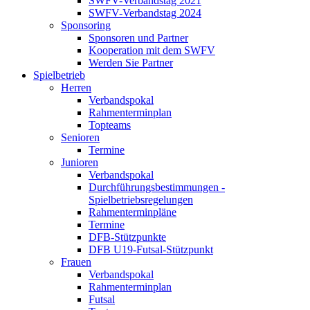
SWFV-Verbandstag 2021
SWFV-Verbandstag 2024
Sponsoring
Sponsoren und Partner
Kooperation mit dem SWFV
Werden Sie Partner
Spielbetrieb
Herren
Verbandspokal
Rahmenterminplan
Topteams
Senioren
Termine
Junioren
Verbandspokal
Durchführungsbestimmungen -
Spielbetriebsregelungen
Rahmenterminpläne
Termine
DFB-Stützpunkte
DFB U19-Futsal-Stützpunkt
Frauen
Verbandspokal
Rahmenterminplan
Futsal