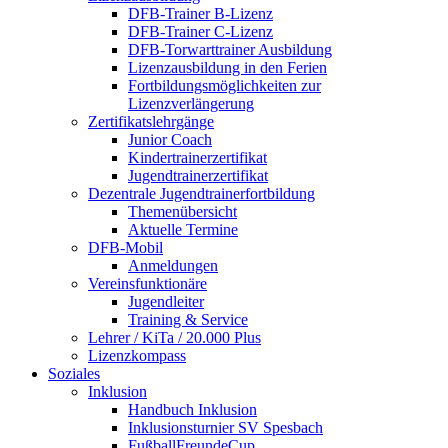
DFB-Trainer B-Lizenz
DFB-Trainer C-Lizenz
DFB-Torwarttrainer Ausbildung
Lizenzausbildung in den Ferien
Fortbildungsmöglichkeiten zur
Lizenzverlängerung
Zertifikatslehrgänge
Junior Coach
Kindertrainerzertifikat
Jugendtrainerzertifikat
Dezentrale Jugendtrainerfortbildung
Themenübersicht
Aktuelle Termine
DFB-Mobil
Anmeldungen
Vereinsfunktionäre
Jugendleiter
Training & Service
Lehrer / KiTa / 20.000 Plus
Lizenzkompass
Soziales
Inklusion
Handbuch Inklusion
Inklusionsturnier SV Spesbach
FußballFreundeCup