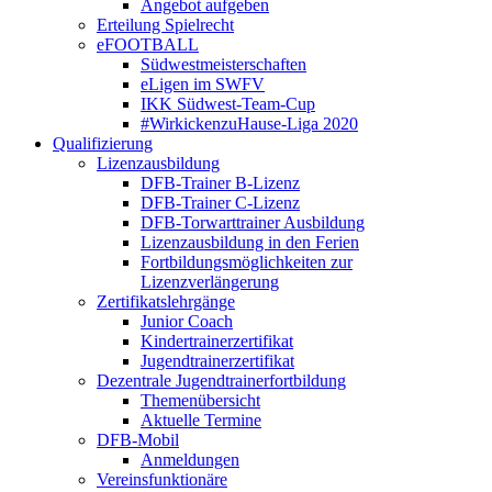
Angebot aufgeben
Erteilung Spielrecht
eFOOTBALL
Südwestmeisterschaften
eLigen im SWFV
IKK Südwest-Team-Cup
#WirkickenzuHause-Liga 2020
Qualifizierung
Lizenzausbildung
DFB-Trainer B-Lizenz
DFB-Trainer C-Lizenz
DFB-Torwarttrainer Ausbildung
Lizenzausbildung in den Ferien
Fortbildungsmöglichkeiten zur
Lizenzverlängerung
Zertifikatslehrgänge
Junior Coach
Kindertrainerzertifikat
Jugendtrainerzertifikat
Dezentrale Jugendtrainerfortbildung
Themenübersicht
Aktuelle Termine
DFB-Mobil
Anmeldungen
Vereinsfunktionäre