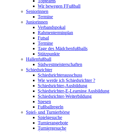
Topteams
Wir bewegen FFußball
Seniorinnen
Termine
Juniorinnen
Verbandspokal
Rahmenterminplan
Futsal
Termine
Tage des Mädchenfußballs
Stützpunkte
Hallenfußball
Südwestmeisterschaften
Schiedsrichter
Schiedsrichterausschuss
Wie werde ich Schiedsrichter ?
Schiedsrichter-Ausbildung
Schiedsrichter-E-Learning Ausbildung
Schiedsrichter-Weiterbildung
Spesen
Fußballregeln
Spiel- und Turnierbörse
Spielgesuche
Turnierangebote
Turniergesuche