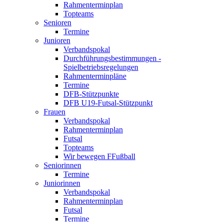
Rahmenterminplan
Topteams
Senioren
Termine
Junioren
Verbandspokal
Durchführungsbestimmungen -
Spielbetriebsregelungen
Rahmenterminpläne
Termine
DFB-Stützpunkte
DFB U19-Futsal-Stützpunkt
Frauen
Verbandspokal
Rahmenterminplan
Futsal
Topteams
Wir bewegen FFußball
Seniorinnen
Termine
Juniorinnen
Verbandspokal
Rahmenterminplan
Futsal
Termine