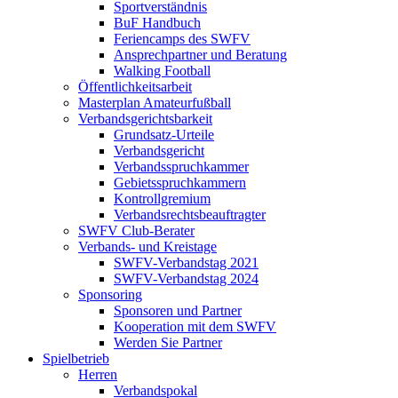
Sportverständnis
BuF Handbuch
Feriencamps des SWFV
Ansprechpartner und Beratung
Walking Football
Öffentlichkeitsarbeit
Masterplan Amateurfußball
Verbandsgerichtsbarkeit
Grundsatz-Urteile
Verbandsgericht
Verbandsspruchkammer
Gebietsspruchkammern
Kontrollgremium
Verbandsrechtsbeauftragter
SWFV Club-Berater
Verbands- und Kreistage
SWFV-Verbandstag 2021
SWFV-Verbandstag 2024
Sponsoring
Sponsoren und Partner
Kooperation mit dem SWFV
Werden Sie Partner
Spielbetrieb
Herren
Verbandspokal