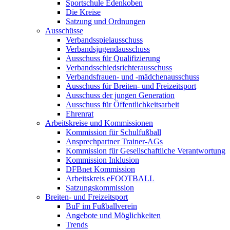
Sportschule Edenkoben
Die Kreise
Satzung und Ordnungen
Ausschüsse
Verbandsspiel­ausschuss
Verbandsjugend­ausschuss
Ausschuss für Qualifizierung
Verbandsschieds­richterausschuss
Verbandsfrauen- und -mädchenausschuss
Ausschuss für Breiten- und Freizeitsport
Ausschuss der jungen Generation
Ausschuss für Öffentlichkeitsarbeit
Ehrenrat
Arbeitskreise und Kommissionen
Kommission für Schulfußball
Ansprechpartner Trainer-AGs
Kommission für Gesellschaftliche Verantwortung
Kommission Inklusion
DFBnet Kommission
Arbeitskreis eFOOTBALL
Satzungskommission
Breiten- und Freizeitsport
BuF im Fußballverein
Angebote und Möglichkeiten
Trends