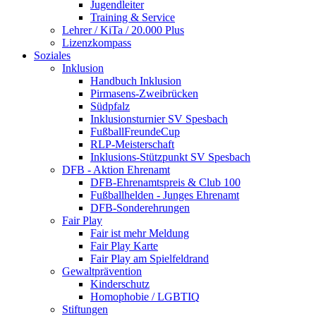
Jugendleiter
Training & Service
Lehrer / KiTa / 20.000 Plus
Lizenzkompass
Soziales
Inklusion
Handbuch Inklusion
Pirmasens-Zweibrücken
Südpfalz
Inklusionsturnier SV Spesbach
FußballFreundeCup
RLP-Meisterschaft
Inklusions-Stützpunkt SV Spesbach
DFB - Aktion Ehrenamt
DFB-Ehrenamtspreis & Club 100
Fußballhelden - Junges Ehrenamt
DFB-Sonderehrungen
Fair Play
Fair ist mehr Meldung
Fair Play Karte
Fair Play am Spielfeldrand
Gewaltprävention
Kinderschutz
Homophobie / LGBTIQ
Stiftungen