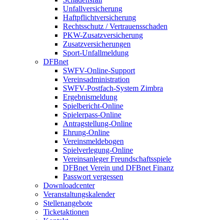
Unfallversicherung
Haftpflichtversicherung
Rechtsschutz / Vertrauensschaden
PKW-Zusatzversicherung
Zusatzversicherungen
Sport-Unfallmeldung
DFBnet
SWFV-Online-Support
Vereinsadministration
SWFV-Postfach-System Zimbra
Ergebnismeldung
Spielbericht-Online
Spielerpass-Online
Antragstellung-Online
Ehrung-Online
Vereinsmeldebogen
Spielverlegung-Online
Vereinsanleger Freundschaftsspiele
DFBnet Verein und DFBnet Finanz
Passwort vergessen
Downloadcenter
Veranstaltungskalender
Stellenangebote
Ticketaktionen