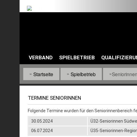
Default
Links
Menu
VERBAND
SPIELBETRIEB
QUALIFIZIER
Main
navigation
Startseite
Spielbetrieb
Seniorinne
Pfadnavigation
TERMINE SENIORINNEN
Folgende Termine wurden für den Seniorinnenbereich f
30.05.2024
Ü32-Seniorinnen Südw
06.07.2024
Ü35-Seniorinnen-Regio