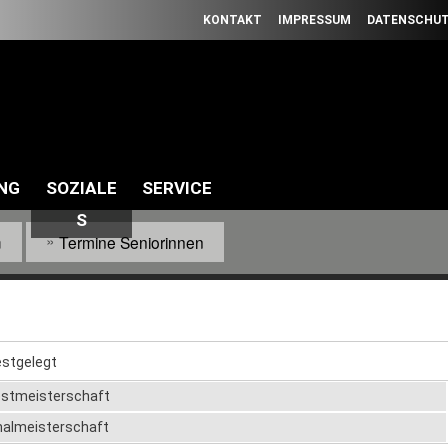
Direkt
KONTAKT
IMPRESSUM
DATENSCHU
zum
Inhalt
WILLKOMMEN BEIM SÜDWESTDEUTS
UNG
SOZIALE
SERVICE
S
n
Termine Seniorinnen
estgelegt
estmeisterschaft
nalmeisterschaft