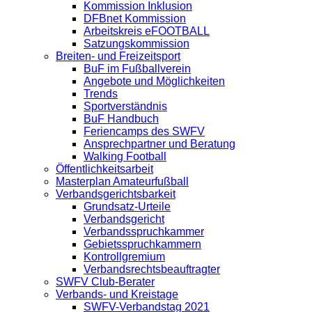
Kommission Inklusion
DFBnet Kommission
Arbeitskreis eFOOTBALL
Satzungskommission
Breiten- und Freizeitsport
BuF im Fußballverein
Angebote und Möglichkeiten
Trends
Sportverständnis
BuF Handbuch
Feriencamps des SWFV
Ansprechpartner und Beratung
Walking Football
Öffentlichkeitsarbeit
Masterplan Amateurfußball
Verbandsgerichtsbarkeit
Grundsatz-Urteile
Verbandsgericht
Verbandsspruchkammer
Gebietsspruchkammern
Kontrollgremium
Verbandsrechtsbeauftragter
SWFV Club-Berater
Verbands- und Kreistage
SWFV-Verbandstag 2021