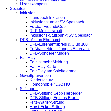
Lizenzkompass
Soziales
Inklusion
Handbuch Inklusion
Inklusionsturnier SV Spesbach
FußballFreundeCup
RLP-Meisterschaft
Inklusions-Stützpunkt SV Spesbach
DFB - Aktion Ehrenamt
DFB-Ehrenamtspreis & Club 100
Fußballhelden - Junges Ehrenamt
DFB-Sonderehrungen
Fair Play
Fair ist mehr Meldung
Fair Play Karte
Fair Play am Spielfeldrand
Gewaltprävention
Kinderschutz
Homophobie / LGBTIQ
Stiftungen
DFB-Stiftung Sepp Herberger
DFB-Stiftung Egidius Braun
Fritz-Walter-Stiftung
Horst-Eckel-Stiftung