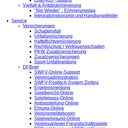
Lotto-RLP-Stiftung
Vielfalt & Antidiskriminierung
"Nie Wieder" - Erinnerungstag
Integrationskonzept und Handlungsfelder
Service
Versicherungen
Schadensfall
Unfallversicherung
Haftpflichtversicherung
Rechtsschutz / Vertrauensschaden
PKW-Zusatzversicherung
Zusatzversicherungen
Sport-Unfallmeldung
DFBnet
SWFV-Online-Support
Vereinsadministration
SWFV-Postfach-System Zimbra
Ergebnismeldung
Spielbericht-Online
Spielerpass-Online
Antragstellung-Online
Ehrung-Online
Vereinsmeldebogen
Spielverlegung-Online
Vereinsanleger Freundschaftsspiele