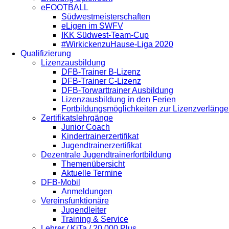
eFOOTBALL
Südwestmeisterschaften
eLigen im SWFV
IKK Südwest-Team-Cup
#WirkickenzuHause-Liga 2020
Qualifizierung
Lizenzausbildung
DFB-Trainer B-Lizenz
DFB-Trainer C-Lizenz
DFB-Torwarttrainer Ausbildung
Lizenzausbildung in den Ferien
Fortbildungsmöglichkeiten zur Lizenzverläng
Zertifikatslehrgänge
Junior Coach
Kindertrainerzertifikat
Jugendtrainerzertifikat
Dezentrale Jugendtrainerfortbildung
Themenübersicht
Aktuelle Termine
DFB-Mobil
Anmeldungen
Vereinsfunktionäre
Jugendleiter
Training & Service
Lehrer / KiTa / 20.000 Plus