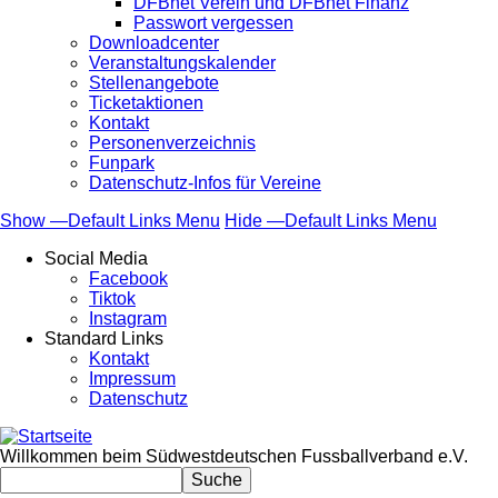
DFBnet Verein und DFBnet Finanz
Passwort vergessen
Downloadcenter
Veranstaltungskalender
Stellenangebote
Ticketaktionen
Kontakt
Personenverzeichnis
Funpark
Datenschutz-Infos für Vereine
Show —Default Links Menu
Hide —Default Links Menu
Default
Social Media
Links
Facebook
Tiktok
Menu
Instagram
Standard Links
Kontakt
Impressum
Datenschutz
Willkommen beim Südwestdeutschen Fussballverband e.V.
Suche