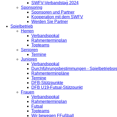
SWFV-Verbandstag 2024
Sponsoring
Sponsoren und Partner
Kooperation mit dem SWFV
Werden Sie Partner
Spielbetrieb
Herren
Verbandspokal
Rahmenterminplan
Topteams
Senioren
Termine
Junioren
Verbandspokal
Durchführungsbestimmungen - Spielbetriebsr
Rahmenterminpläne
Termine
DFB-Stützpunkte
DFB U19-Futsal-Stützpunkt
Frauen
Verbandspokal
Rahmenterminplan
Futsal
Topteams
Wir bewegen FFußball