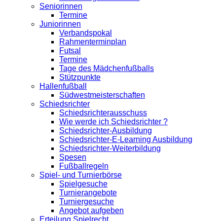
Seniorinnen
Termine
Juniorinnen
Verbandspokal
Rahmenterminplan
Futsal
Termine
Tage des Mädchenfußballs
Stützpunkte
Hallenfußball
Südwestmeisterschaften
Schiedsrichter
Schiedsrichter­ausschuss
Wie werde ich Schiedsrichter ?
Schiedsrichter-Ausbildung
Schiedsrichter-E-Learning Ausbildung
Schiedsrichter-Weiterbildung
Spesen
Fußballregeln
Spiel- und Turnierbörse
Spielgesuche
Turnierangebote
Turniergesuche
Angebot aufgeben
Erteilung Spielrecht