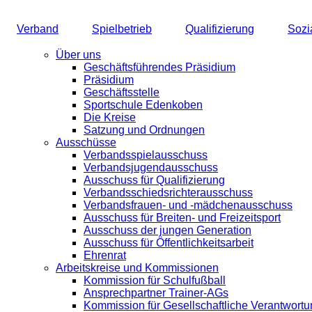
Direkt
zum
Verband
Spielbetrieb
Qualifizierung
Sozi
Inhalt
Main
navigation
Über uns
Geschäftsführendes Präsidium
Präsidium
Geschäftsstelle
Sportschule Edenkoben
Die Kreise
Satzung und Ordnungen
Ausschüsse
Verbandsspiel­ausschuss
Verbandsjugend­ausschuss
Ausschuss für Qualifizierung
Verbandsschieds­richterausschuss
Verbandsfrauen- und -mädchenausschuss
Ausschuss für Breiten- und Freizeitsport
Ausschuss der jungen Generation
Ausschuss für Öffentlichkeitsarbeit
Ehrenrat
Arbeitskreise und Kommissionen
Kommission für Schulfußball
Ansprechpartner Trainer-AGs
Kommission für Gesellschaftliche Verantwort