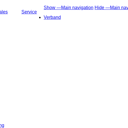
Show —Main navigation
Hide —Main nav
ales
Service
Verband
ung