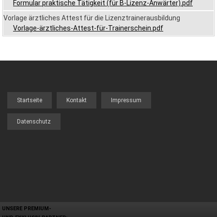
Formular praktische Tätigkeit (für B-Lizenz-Anwärter).pdf
Vorlage ärztliches Attest für die Lizenztrainerausbildung
Vorlage-ärztliches-Attest-für-Trainerschein.pdf
Startseite
Kontakt
Impressum
FOOTER
MENU
Datenschutz
UNSERE PREMIUM-