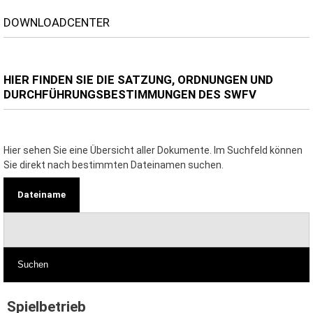
DOWNLOADCENTER
HIER FINDEN SIE DIE SATZUNG, ORDNUNGEN UND
DURCHFÜHRUNGSBESTIMMUNGEN DES SWFV
Hier sehen Sie eine Übersicht aller Dokumente. Im Suchfeld können
Sie direkt nach bestimmten Dateinamen suchen.
Dateiname
Spielbetrieb