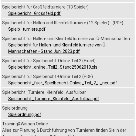
Spielbericht für Großfeldturniere (18 Spieler)
Spielbericht_Grossfeld.pdf
Spielbericht für Hallen und Kleinfeldturniere (12 Spieler) - (PDF)
Spielb_turniere.pdf
Spielbericht für Hallen- und Kleinfeldturniere von Ü-Mannschaften
Spielbericht für Hallen- und Kleinfeldturniere von Ü-
Mannschaften - Stand Juni 2023.pdf
Spielbericht für Spielbericht-Online Teil 2 (Excel)
Spielbericht_online_Teil2_Stand25062019.xls
Spielbericht für Spielbericht-Online Teil 2 (PDF)
Spielbericht_fuer_Spielbericht-Online_Teil_2_-_neu.pdf
Spielbericht_Turniere_Kleinfeld_Ausfüllbar
Spielbericht_Turniere_Kleinfeld_Ausfüllbar.pdf
Spielordnung
Spielordnung.pdf
Training&Wissen Online
Alles zur Planung & Durchführung von Turnieren finden Sie in der