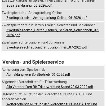
Zusatzerklärung für Spieler/innen zwischen 10 und 18 Jahren
Zusatzerklärung_06-2026.pdf
Zweitspielrecht - Antragstellung-Online
Zweitspielrecht - Antragstellung-Online_06-2026.pdf
Zweitspielrechte für Herren, Frauen, Senioren und Seniorinnen
Zweitspielrechte_Herren_Frauen_Senioren_Seniorinnen_07-
2026.pdf
Zweitspielrechte Junioren und Juniorinnen
Zweitspielrechte_Junioren_Juniorinnen_07-2026.pdf
Vereins- und Spielerservice
Abmeldung vom Spielbetrieb
Abmeldung vom Spielbetrieb_06-2026.pdf
Allgemeine Vorschriften für Trikotwerbung
Allg.Vorschriften für Trikotwerbung Stand 23.03.2022.pdf
Datenschutz - Nutzung der Bildrechte für FUSSBALL.DE und
anderen Medien
Weitergehende Nutzung der Bildrechte für FUSSBALLde und