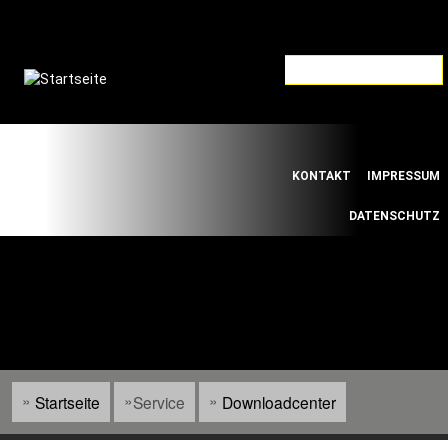
Direkt
zum
Inhalt
Default
Links
KONTAKT
IMPRESSUM
Menu
DATENSCHUTZ
WILLKOMMEN BEIM SÜDWESTDEUTSCHEN
FUSSBALLVERBAND E.V.
Startseite
Service
Downloadcenter
Pfadnavigation