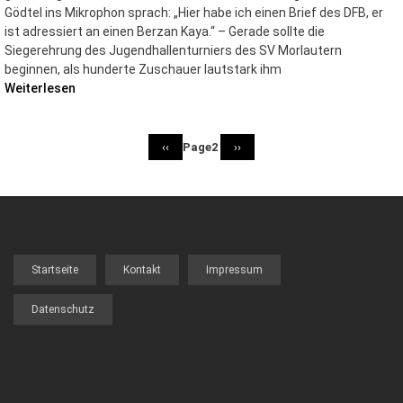
Gödtel ins Mikrophon sprach: „Hier habe ich einen Brief des DFB, er
ist adressiert an einen Berzan Kaya.“ – Gerade sollte die
Siegerehrung des Jugendhallenturniers des SV Morlautern
beginnen, als hunderte Zuschauer lautstark ihm
Weiterlesen
VORHERIGE
‹‹
Page2
NÄCHSTE
››
Seitennummerierung
SEITE
SEITE
Startseite
Kontakt
Impressum
FOOTER
MENU
Datenschutz