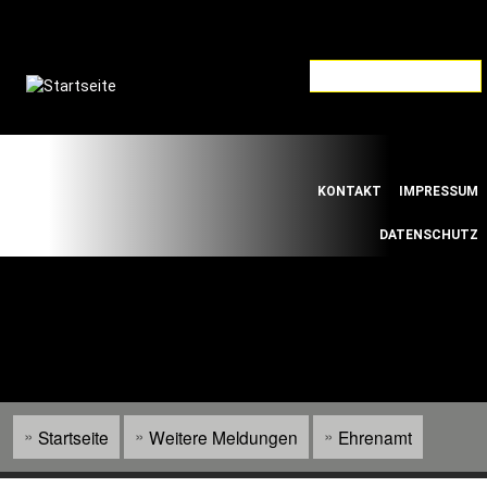
Direkt
zum
Inhalt
Default
Links
KONTAKT
IMPRESSUM
Menu
DATENSCHUTZ
WILLKOMMEN BEIM SÜDWESTDEUTSCHEN
FUSSBALLVERBAND E.V.
Startseite
Weitere Meldungen
Ehrenamt
Pfadnavigation