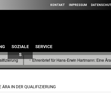
Direkt
KONTAKT
IMPRESSUM
DATENSCHU
zum
Inhalt
WILLKOMMEN BEIM SÜDWESTDEUTS
UNG
SOZIALE
SERVICE
S
lifizierung
Ehrenbrief für Hans-Erwin Hartmann: Eine Ära 
 ÄRA IN DER QUALIFIZIERUNG