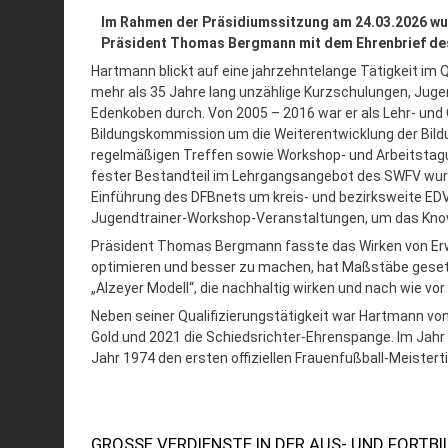
Im Rahmen der Präsidiumssitzung am 24.03.2026 wu
Präsident Thomas Bergmann mit dem Ehrenbrief de
Hartmann blickt auf eine jahrzehntelange Tätigkeit im Q
mehr als 35 Jahre lang unzählige Kurzschulungen, Jug
Edenkoben durch. Von 2005 – 2016 war er als Lehr- und
Bildungskommission um die Weiterentwicklung der Bildu
regelmäßigen Treffen sowie Workshop- und Arbeitstagun
fester Bestandteil im Lehrgangsangebot des SWFV wurd
Einführung des DFBnets um kreis- und bezirksweite ED
Jugendtrainer-Workshop-Veranstaltungen, um das Knowh
Präsident Thomas Bergmann fasste das Wirken von Erwin
optimieren und besser zu machen, hat Maßstäbe gesetzt
„Alzeyer Modell“, die nachhaltig wirken und nach wie vo
Neben seiner Qualifizierungstätigkeit war Hartmann von 
Gold und 2021 die Schiedsrichter-Ehrenspange. Im Jahr
Jahr 1974 den ersten offiziellen Frauenfußball-Meistert
GROSSE VERDIENSTE IN DER AUS- UND FORTBI