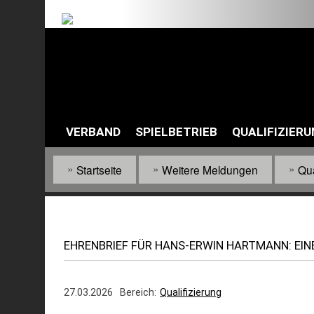
Default
Links
Menu
VERBAND
SPIELBETRIEB
QUALIFIZIER
Main
navigation
Startseite
Weitere Meldungen
Qua
Pfadnavigation
EHRENBRIEF FÜR HANS-ERWIN HARTMANN: EINE
27.03.2026
Bereich
Qualifizierung