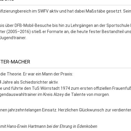
fizierungbereich im SWFV aktiv und hat dabei Maßstäbe gesetzt. Seine
is über DFB-Mobil-Besuche bis hin zu Lehrgängen an der Sportschule
ter (2005–2016) stieß er Formate an, die heute fester Bestandteil un
Jugendtrainer.
STER-MACHER
ie Theorie. Er war ein Mann der Praxis:
Jahre als Schiedsrichter aktiv.
te und führte den TuS Wörrstadt 1974 zum ersten offiziellen Frauenfuß
ugendauswahltrainer im Kreis Alzey die Talente von morgen.
nen jahrzehntelangen Einsatz. Herzlichen Glückwunsch zur verdiente
) mit Hans-Erwin Hartmann bei der Ehrung in Edenkoben