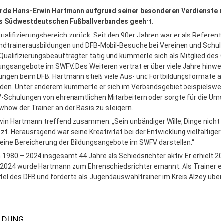
rde Hans-Erwin Hartmann aufgrund seiner besonderen Verdienste u
s Südwestdeutschen Fußballverbandes geehrt.
ualifizierungsbereich zurück. Seit den 90er Jahren war er als Referen
endtrainerausbildungen und DFB-Mobil-Besuche bei Vereinen und Schul
 Qualifizierungsbeauftragter tätig und kümmerte sich als Mitglied de
ngsangebote im SWFV. Des Weiteren vertrat er über viele Jahre hinwe
gen beim DFB. Hartmann stieß viele Aus- und Fortbildungsformate an
en. Unter anderem kümmerte er sich im Verbandsgebiet beispielsweis
V-Schulungen von ehrenamtlichen Mitarbeitern oder sorgte für die Um
ow der Trainer an der Basis zu steigern.
 Hartmann treffend zusammen: „Sein unbändiger Wille, Dinge nicht nu
. Herausragend war seine Kreativität bei der Entwicklung vielfälti
r eine Bereicherung der Bildungsangebote im SWFV darstellen.“
1980 – 2024 insgesamt 44 Jahre als Schiedsrichter aktiv. Er erhielt 2
 2024 wurde Hartmann zum Ehrenschiedsrichter ernannt. Als Trainer 
itel des DFB und förderte als Jugendauswahltrainer im Kreis Alzey über
LDUNG