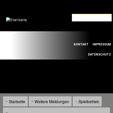
Direkt
zum
Inhalt
Default
Links
KONTAKT
IMPRESSUM
Menu
DATENSCHUTZ
WILLKOMMEN BEIM SÜDWESTDEUTSCHEN
FUSSBALLVERBAND E.V.
Startseite
Weitere Meldungen
Spielbetrieb
Pfadnavigation