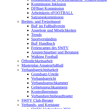
Kommission Inklusion
DFBnet Kommission
Arbeitskreis eFOOTBALL
Satzungskommission
Breiten- und Freizeitsport
BuF im Fußballverein
Angebote und Möglichkeiten
Trends
Sportverständnis
BuF Handbuch
Feriencamps des SWFV
Ansprechpartner und Beratung
Walking Football
Öffentlichkeitsarbeit
Masterplan Amateurfußball
Verbandsgerichtsbarkeit
Grundsatz-Urteile
Verbandsgericht
Verbandsspruchkammer
Gebietsspruchkammern
Kontrollgremium
Verbandsrechtsbeauftragter
SWFV Club-Berater
Verbands- und Kreistage