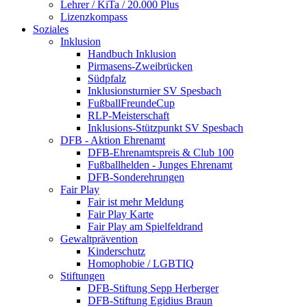
Lehrer / KiTa / 20.000 Plus
Lizenzkompass
Soziales
Inklusion
Handbuch Inklusion
Pirmasens-Zweibrücken
Südpfalz
Inklusionsturnier SV Spesbach
FußballFreundeCup
RLP-Meisterschaft
Inklusions-Stützpunkt SV Spesbach
DFB - Aktion Ehrenamt
DFB-Ehrenamtspreis & Club 100
Fußballhelden - Junges Ehrenamt
DFB-Sonderehrungen
Fair Play
Fair ist mehr Meldung
Fair Play Karte
Fair Play am Spielfeldrand
Gewaltprävention
Kinderschutz
Homophobie / LGBTIQ
Stiftungen
DFB-Stiftung Sepp Herberger
DFB-Stiftung Egidius Braun