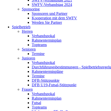
SWFV-Verbandstag 2021
SWFV-Verbandstag 2024
Sponsoring
Sponsoren und Partner
Kooperation mit dem SWFV
Werden Sie Partner
Spielbetrieb
Herren
Verbandspokal
Rahmenterminplan
Topteams
Senioren
Termine
Junioren
Verbandspokal
Durchführungsbestimmungen - Spielbetriebsregel
Rahmenterminpläne
Termine
DFB-Stützpunkte
DFB U19-Futsal-Stützpunkt
Frauen
Verbandspokal
Rahmenterminplan
Futsal
Topteams