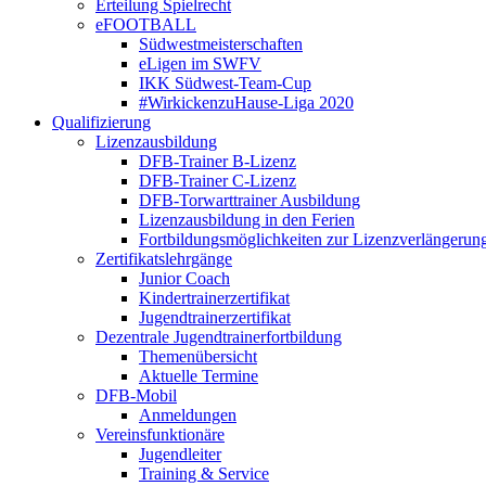
Erteilung Spielrecht
eFOOTBALL
Südwestmeisterschaften
eLigen im SWFV
IKK Südwest-Team-Cup
#WirkickenzuHause-Liga 2020
Qualifizierung
Lizenzausbildung
DFB-Trainer B-Lizenz
DFB-Trainer C-Lizenz
DFB-Torwarttrainer Ausbildung
Lizenzausbildung in den Ferien
Fortbildungsmöglichkeiten zur Lizenzverlängerun
Zertifikatslehrgänge
Junior Coach
Kindertrainerzertifikat
Jugendtrainerzertifikat
Dezentrale Jugendtrainerfortbildung
Themenübersicht
Aktuelle Termine
DFB-Mobil
Anmeldungen
Vereinsfunktionäre
Jugendleiter
Training & Service