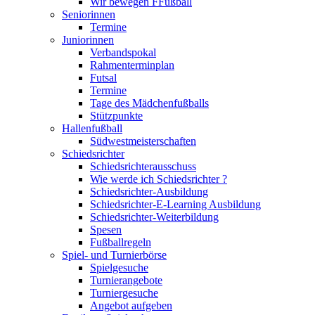
Wir bewegen FFußball
Seniorinnen
Termine
Juniorinnen
Verbandspokal
Rahmenterminplan
Futsal
Termine
Tage des Mädchenfußballs
Stützpunkte
Hallenfußball
Südwestmeisterschaften
Schiedsrichter
Schiedsrichterausschuss
Wie werde ich Schiedsrichter ?
Schiedsrichter-Ausbildung
Schiedsrichter-E-Learning Ausbildung
Schiedsrichter-Weiterbildung
Spesen
Fußballregeln
Spiel- und Turnierbörse
Spielgesuche
Turnierangebote
Turniergesuche
Angebot aufgeben