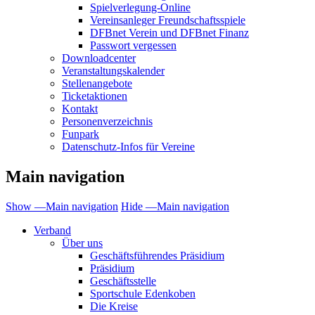
Spielverlegung-Online
Vereinsanleger Freundschaftsspiele
DFBnet Verein und DFBnet Finanz
Passwort vergessen
Downloadcenter
Veranstaltungskalender
Stellenangebote
Ticketaktionen
Kontakt
Personenverzeichnis
Funpark
Datenschutz-Infos für Vereine
Main navigation
Show —Main navigation
Hide —Main navigation
Verband
Über uns
Geschäftsführendes Präsidium
Präsidium
Geschäftsstelle
Sportschule Edenkoben
Die Kreise