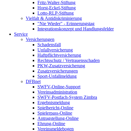
Fritz-Walter-Stiftung
Horst-Eckel-Stiftung
Lotto-RLP-Stiftung
Vielfalt & Antidiskriminierung
"Nie Wieder" - Erinnerungstag
Integrationskonzept und Handlungsfelder
Service
Versicherungen
Schadensfall
Unfallversicherung
Haftpflichtversicherung
Rechtsschutz / Vertrauensschaden
PKW-Zusatzversicherung
Zusatzversicherungen
Sport-Unfallmeldung
DFBnet
SWFV-Online-Support
Vereinsadministration
SWFV-Postfach-System Zimbra
Ergebnismeldung
Spielbericht-Online
Spielerpass-Online
Antragstellung-Online
Ehrung-Online
Vereinsmeldebogen