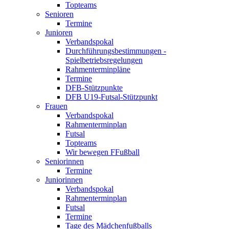
Topteams
Senioren
Termine
Junioren
Verbandspokal
Durchführungsbestimmungen -
Spielbetriebsregelungen
Rahmenterminpläne
Termine
DFB-Stützpunkte
DFB U19-Futsal-Stützpunkt
Frauen
Verbandspokal
Rahmenterminplan
Futsal
Topteams
Wir bewegen FFußball
Seniorinnen
Termine
Juniorinnen
Verbandspokal
Rahmenterminplan
Futsal
Termine
Tage des Mädchenfußballs