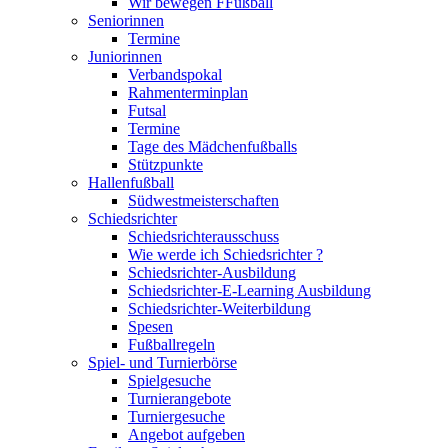
Wir bewegen FFußball
Seniorinnen
Termine
Juniorinnen
Verbandspokal
Rahmenterminplan
Futsal
Termine
Tage des Mädchenfußballs
Stützpunkte
Hallenfußball
Südwestmeisterschaften
Schiedsrichter
Schiedsrichterausschuss
Wie werde ich Schiedsrichter ?
Schiedsrichter-Ausbildung
Schiedsrichter-E-Learning Ausbildung
Schiedsrichter-Weiterbildung
Spesen
Fußballregeln
Spiel- und Turnierbörse
Spielgesuche
Turnierangebote
Turniergesuche
Angebot aufgeben