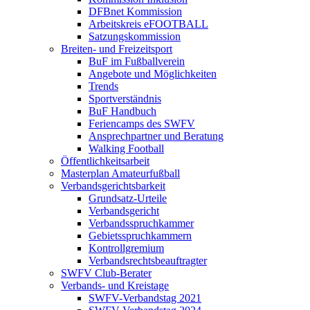
DFBnet Kommission
Arbeitskreis eFOOTBALL
Satzungskommission
Breiten- und Freizeitsport
BuF im Fußballverein
Angebote und Möglichkeiten
Trends
Sportverständnis
BuF Handbuch
Feriencamps des SWFV
Ansprechpartner und Beratung
Walking Football
Öffentlichkeitsarbeit
Masterplan Amateurfußball
Verbandsgerichtsbarkeit
Grundsatz-Urteile
Verbandsgericht
Verbandsspruchkammer
Gebietsspruchkammern
Kontrollgremium
Verbandsrechtsbeauftragter
SWFV Club-Berater
Verbands- und Kreistage
SWFV-Verbandstag 2021