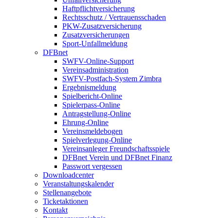
Haftpflichtversicherung
Rechtsschutz / Vertrauensschaden
PKW-Zusatzversicherung
Zusatzversicherungen
Sport-Unfallmeldung
DFBnet
SWFV-Online-Support
Vereinsadministration
SWFV-Postfach-System Zimbra
Ergebnismeldung
Spielbericht-Online
Spielerpass-Online
Antragstellung-Online
Ehrung-Online
Vereinsmeldebogen
Spielverlegung-Online
Vereinsanleger Freundschaftsspiele
DFBnet Verein und DFBnet Finanz
Passwort vergessen
Downloadcenter
Veranstaltungskalender
Stellenangebote
Ticketaktionen
Kontakt