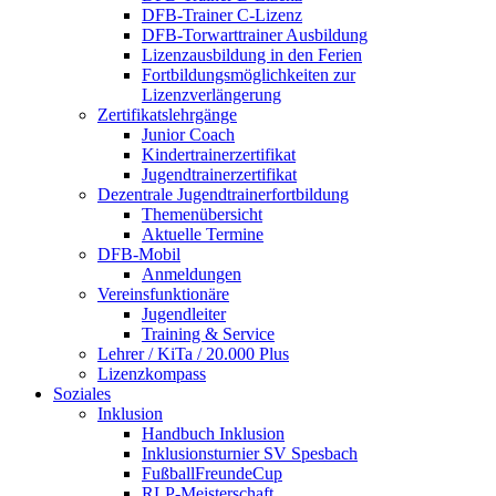
DFB-Trainer C-Lizenz
DFB-Torwarttrainer Ausbildung
Lizenzausbildung in den Ferien
Fortbildungsmöglichkeiten zur
Lizenzverlängerung
Zertifikatslehrgänge
Junior Coach
Kindertrainerzertifikat
Jugendtrainerzertifikat
Dezentrale Jugendtrainerfortbildung
Themenübersicht
Aktuelle Termine
DFB-Mobil
Anmeldungen
Vereinsfunktionäre
Jugendleiter
Training & Service
Lehrer / KiTa / 20.000 Plus
Lizenzkompass
Soziales
Inklusion
Handbuch Inklusion
Inklusionsturnier SV Spesbach
FußballFreundeCup
RLP-Meisterschaft