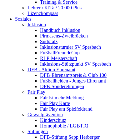
Training & Service
Lehrer / KiTa / 20.000 Plus
Lizenzkompass
Soziales
Inklusion
Handbuch Inklusion
Pirmasens-Zweibrücken
Südpfalz
Inklusionsturnier SV Spesbach
FußballFreundeCup
RLP-Meisterschaft
Inklusions-Stützpunkt SV Spesbach
DFB - Aktion Ehrenamt
DFB-Ehrenamtspreis & Club 100
Fußballhelden - Junges Ehrenamt
DFB-Sonderehrungen
Fair Play
Fair ist mehr Meldung
Fair Play Karte
Fair Play am Spielfeldrand
Gewaltprävention
Kinderschutz
Homophobie / LGBTIQ
Stiftungen
DFB-Stiftung Sepp Herberger