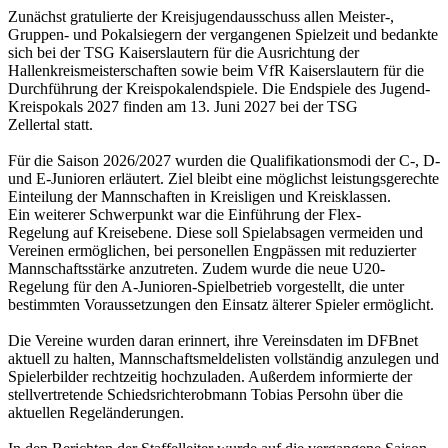
Zunächst gratulierte der Kreisjugendausschuss allen Meister-,
Gruppen- und Pokalsiegern der vergangenen Spielzeit und bedankte
sich bei der TSG Kaiserslautern für die Ausrichtung der
Hallenkreismeisterschaften sowie beim VfR Kaiserslautern für die
Durchführung der Kreispokalendspiele. Die Endspiele des Jugend-
Kreispokals 2027 finden am 13. Juni 2027 bei der TSG
Zellertal statt.
Für die Saison 2026/2027 wurden die Qualifikationsmodi der C-, D-
und E-Junioren erläutert. Ziel bleibt eine möglichst leistungsgerechte
Einteilung der Mannschaften in Kreisligen und Kreisklassen.
Ein weiterer Schwerpunkt war die Einführung der Flex-
Regelung auf Kreisebene. Diese soll Spielabsagen vermeiden und
Vereinen ermöglichen, bei personellen Engpässen mit reduzierter
Mannschaftsstärke anzutreten. Zudem wurde die neue U20-
Regelung für den A-Junioren-Spielbetrieb vorgestellt, die unter
bestimmten Voraussetzungen den Einsatz älterer Spieler ermöglicht.
Die Vereine wurden daran erinnert, ihre Vereinsdaten im DFBnet
aktuell zu halten, Mannschaftsmeldelisten vollständig anzulegen und
Spielerbilder rechtzeitig hochzuladen. Außerdem informierte der
stellvertretende Schiedsrichterobmann Tobias Persohn über die
aktuellen Regeländerungen.