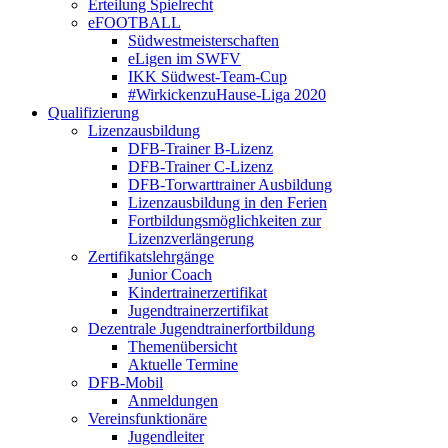
Erteilung Spielrecht
eFOOTBALL
Südwestmeisterschaften
eLigen im SWFV
IKK Südwest-Team-Cup
#WirkickenzuHause-Liga 2020
Qualifizierung
Lizenzausbildung
DFB-Trainer B-Lizenz
DFB-Trainer C-Lizenz
DFB-Torwarttrainer Ausbildung
Lizenzausbildung in den Ferien
Fortbildungsmöglichkeiten zur
Lizenzverlängerung
Zertifikatslehrgänge
Junior Coach
Kindertrainerzertifikat
Jugendtrainerzertifikat
Dezentrale Jugendtrainerfortbildung
Themenübersicht
Aktuelle Termine
DFB-Mobil
Anmeldungen
Vereinsfunktionäre
Jugendleiter