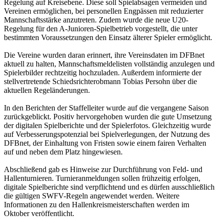
Regelung auf Kreisebene. Diese soll Spielabsagen vermeiden und
Vereinen ermöglichen, bei personellen Engpässen mit reduzierter
Mannschaftsstärke anzutreten. Zudem wurde die neue U20-
Regelung für den A-Junioren-Spielbetrieb vorgestellt, die unter
bestimmten Voraussetzungen den Einsatz älterer Spieler ermöglicht.
Die Vereine wurden daran erinnert, ihre Vereinsdaten im DFBnet
aktuell zu halten, Mannschaftsmeldelisten vollständig anzulegen und
Spielerbilder rechtzeitig hochzuladen. Außerdem informierte der
stellvertretende Schiedsrichterobmann Tobias Persohn über die
aktuellen Regeländerungen.
In den Berichten der Staffelleiter wurde auf die vergangene Saison
zurückgeblickt. Positiv hervorgehoben wurden die gute Umsetzung
der digitalen Spielberichte und der Spielerfotos. Gleichzeitig wurde
auf Verbesserungspotenzial bei Spielverlegungen, der Nutzung des
DFBnet, der Einhaltung von Fristen sowie einem fairen Verhalten
auf und neben dem Platz hingewiesen.
Abschließend gab es Hinweise zur Durchführung von Feld- und
Hallenturnieren. Turnieranmeldungen sollen frühzeitig erfolgen,
digitale Spielberichte sind verpflichtend und es dürfen ausschließlich
die gültigen SWFV-Regeln angewendet werden. Weitere
Informationen zu den Hallenkreismeisterschaften werden im
Oktober veröffentlicht.