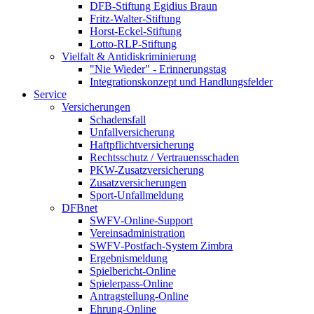
DFB-Stiftung Egidius Braun
Fritz-Walter-Stiftung
Horst-Eckel-Stiftung
Lotto-RLP-Stiftung
Vielfalt & Antidiskriminierung
"Nie Wieder" - Erinnerungstag
Integrationskonzept und Handlungsfelder
Service
Versicherungen
Schadensfall
Unfallversicherung
Haftpflichtversicherung
Rechtsschutz / Vertrauensschaden
PKW-Zusatzversicherung
Zusatzversicherungen
Sport-Unfallmeldung
DFBnet
SWFV-Online-Support
Vereinsadministration
SWFV-Postfach-System Zimbra
Ergebnismeldung
Spielbericht-Online
Spielerpass-Online
Antragstellung-Online
Ehrung-Online