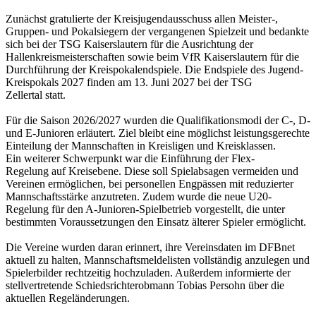
Zunächst gratulierte der Kreisjugendausschuss allen Meister-,
Gruppen- und Pokalsiegern der vergangenen Spielzeit und bedankte
sich bei der TSG Kaiserslautern für die Ausrichtung der
Hallenkreismeisterschaften sowie beim VfR Kaiserslautern für die
Durchführung der Kreispokalendspiele. Die Endspiele des Jugend-
Kreispokals 2027 finden am 13. Juni 2027 bei der TSG
Zellertal statt.
Für die Saison 2026/2027 wurden die Qualifikationsmodi der C-, D-
und E-Junioren erläutert. Ziel bleibt eine möglichst leistungsgerechte
Einteilung der Mannschaften in Kreisligen und Kreisklassen.
Ein weiterer Schwerpunkt war die Einführung der Flex-
Regelung auf Kreisebene. Diese soll Spielabsagen vermeiden und
Vereinen ermöglichen, bei personellen Engpässen mit reduzierter
Mannschaftsstärke anzutreten. Zudem wurde die neue U20-
Regelung für den A-Junioren-Spielbetrieb vorgestellt, die unter
bestimmten Voraussetzungen den Einsatz älterer Spieler ermöglicht.
Die Vereine wurden daran erinnert, ihre Vereinsdaten im DFBnet
aktuell zu halten, Mannschaftsmeldelisten vollständig anzulegen und
Spielerbilder rechtzeitig hochzuladen. Außerdem informierte der
stellvertretende Schiedsrichterobmann Tobias Persohn über die
aktuellen Regeländerungen.