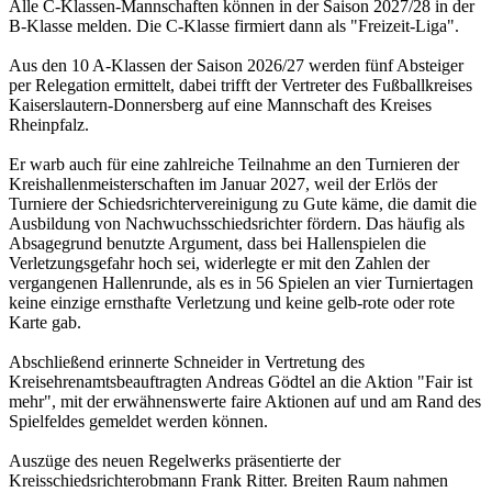
Alle C-Klassen-Mannschaften können in der Saison 2027/28 in der
B-Klasse melden. Die C-Klasse firmiert dann als "Freizeit-Liga".
Aus den 10 A-Klassen der Saison 2026/27 werden fünf Absteiger
per Relegation ermittelt, dabei trifft der Vertreter des Fußballkreises
Kaiserslautern-Donnersberg auf eine Mannschaft des Kreises
Rheinpfalz.
Er warb auch für eine zahlreiche Teilnahme an den Turnieren der
Kreishallenmeisterschaften im Januar 2027, weil der Erlös der
Turniere der Schiedsrichtervereinigung zu Gute käme, die damit die
Ausbildung von Nachwuchsschiedsrichter fördern. Das häufig als
Absagegrund benutzte Argument, dass bei Hallenspielen die
Verletzungsgefahr hoch sei, widerlegte er mit den Zahlen der
vergangenen Hallenrunde, als es in 56 Spielen an vier Turniertagen
keine einzige ernsthafte Verletzung und keine gelb-rote oder rote
Karte gab.
Abschließend erinnerte Schneider in Vertretung des
Kreisehrenamtsbeauftragten Andreas Gödtel an die Aktion "Fair ist
mehr", mit der erwähnenswerte faire Aktionen auf und am Rand des
Spielfeldes gemeldet werden können.
Auszüge des neuen Regelwerks präsentierte der
Kreisschiedsrichterobmann Frank Ritter. Breiten Raum nahmen