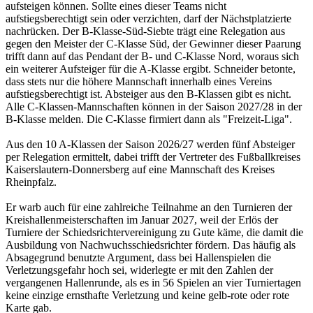
aufsteigen können. Sollte eines dieser Teams nicht
aufstiegsberechtigt sein oder verzichten, darf der Nächstplatzierte
nachrücken. Der B-Klasse-Süd-Siebte trägt eine Relegation aus
gegen den Meister der C-Klasse Süd, der Gewinner dieser Paarung
trifft dann auf das Pendant der B- und C-Klasse Nord, woraus sich
ein weiterer Aufsteiger für die A-Klasse ergibt. Schneider betonte,
dass stets nur die höhere Mannschaft innerhalb eines Vereins
aufstiegsberechtigt ist. Absteiger aus den B-Klassen gibt es nicht.
Alle C-Klassen-Mannschaften können in der Saison 2027/28 in der
B-Klasse melden. Die C-Klasse firmiert dann als "Freizeit-Liga".
Aus den 10 A-Klassen der Saison 2026/27 werden fünf Absteiger
per Relegation ermittelt, dabei trifft der Vertreter des Fußballkreises
Kaiserslautern-Donnersberg auf eine Mannschaft des Kreises
Rheinpfalz.
Er warb auch für eine zahlreiche Teilnahme an den Turnieren der
Kreishallenmeisterschaften im Januar 2027, weil der Erlös der
Turniere der Schiedsrichtervereinigung zu Gute käme, die damit die
Ausbildung von Nachwuchsschiedsrichter fördern. Das häufig als
Absagegrund benutzte Argument, dass bei Hallenspielen die
Verletzungsgefahr hoch sei, widerlegte er mit den Zahlen der
vergangenen Hallenrunde, als es in 56 Spielen an vier Turniertagen
keine einzige ernsthafte Verletzung und keine gelb-rote oder rote
Karte gab.