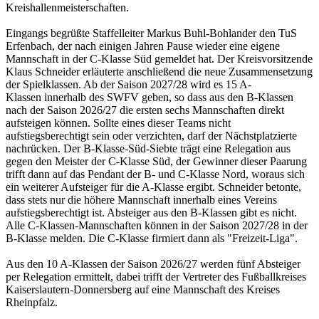
Kreishallenmeisterschaften.
Eingangs begrüßte Staffelleiter Markus Buhl-Bohlander den TuS
Erfenbach, der nach einigen Jahren Pause wieder eine eigene
Mannschaft in der C-Klasse Süd gemeldet hat. Der Kreisvorsitzende
Klaus Schneider erläuterte anschließend die neue Zusammensetzung
der Spielklassen. Ab der Saison 2027/28 wird es 15 A-
Klassen innerhalb des SWFV geben, so dass aus den B-Klassen
nach der Saison 2026/27 die ersten sechs Mannschaften direkt
aufsteigen können. Sollte eines dieser Teams nicht
aufstiegsberechtigt sein oder verzichten, darf der Nächstplatzierte
nachrücken. Der B-Klasse-Süd-Siebte trägt eine Relegation aus
gegen den Meister der C-Klasse Süd, der Gewinner dieser Paarung
trifft dann auf das Pendant der B- und C-Klasse Nord, woraus sich
ein weiterer Aufsteiger für die A-Klasse ergibt. Schneider betonte,
dass stets nur die höhere Mannschaft innerhalb eines Vereins
aufstiegsberechtigt ist. Absteiger aus den B-Klassen gibt es nicht.
Alle C-Klassen-Mannschaften können in der Saison 2027/28 in der
B-Klasse melden. Die C-Klasse firmiert dann als "Freizeit-Liga".
Aus den 10 A-Klassen der Saison 2026/27 werden fünf Absteiger
per Relegation ermittelt, dabei trifft der Vertreter des Fußballkreises
Kaiserslautern-Donnersberg auf eine Mannschaft des Kreises
Rheinpfalz.