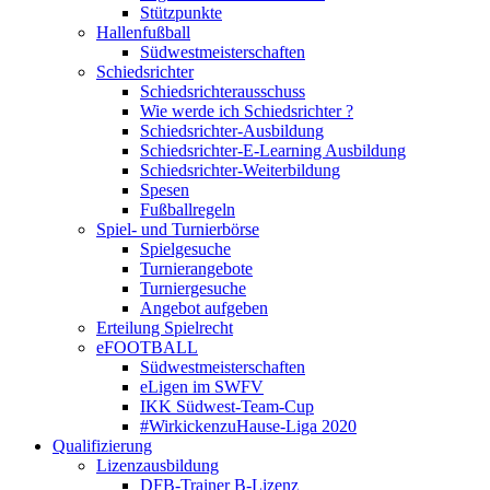
Stützpunkte
Hallenfußball
Südwestmeisterschaften
Schiedsrichter
Schiedsrichter­ausschuss
Wie werde ich Schiedsrichter ?
Schiedsrichter-Ausbildung
Schiedsrichter-E-Learning Ausbildung
Schiedsrichter-Weiterbildung
Spesen
Fußballregeln
Spiel- und Turnierbörse
Spielgesuche
Turnierangebote
Turniergesuche
Angebot aufgeben
Erteilung Spielrecht
eFOOTBALL
Südwestmeisterschaften
eLigen im SWFV
IKK Südwest-Team-Cup
#WirkickenzuHause-Liga 2020
Qualifizierung
Lizenzausbildung
DFB-Trainer B-Lizenz