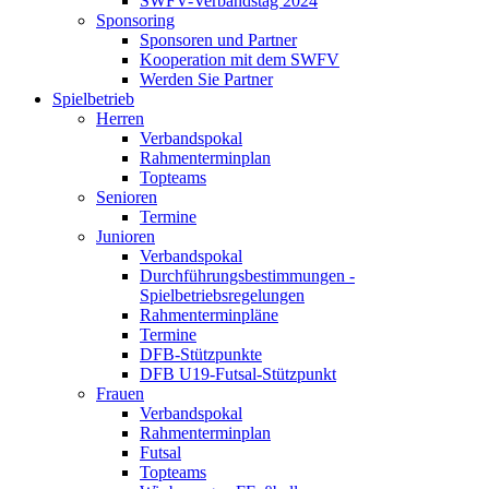
SWFV-Verbandstag 2024
Sponsoring
Sponsoren und Partner
Kooperation mit dem SWFV
Werden Sie Partner
Spielbetrieb
Herren
Verbandspokal
Rahmenterminplan
Topteams
Senioren
Termine
Junioren
Verbandspokal
Durchführungsbestimmungen -
Spielbetriebsregelungen
Rahmenterminpläne
Termine
DFB-Stützpunkte
DFB U19-Futsal-Stützpunkt
Frauen
Verbandspokal
Rahmenterminplan
Futsal
Topteams