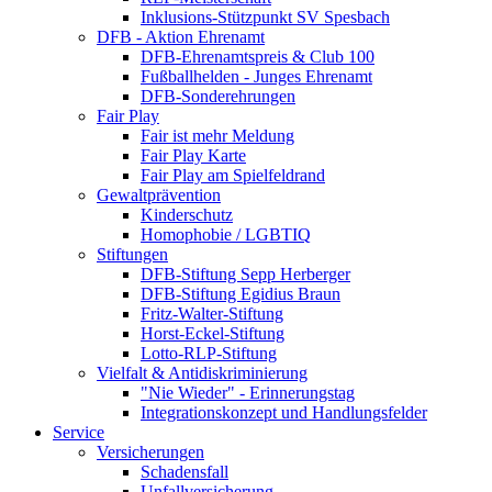
Inklusions-Stützpunkt SV Spesbach
DFB - Aktion Ehrenamt
DFB-Ehrenamtspreis & Club 100
Fußballhelden - Junges Ehrenamt
DFB-Sonderehrungen
Fair Play
Fair ist mehr Meldung
Fair Play Karte
Fair Play am Spielfeldrand
Gewaltprävention
Kinderschutz
Homophobie / LGBTIQ
Stiftungen
DFB-Stiftung Sepp Herberger
DFB-Stiftung Egidius Braun
Fritz-Walter-Stiftung
Horst-Eckel-Stiftung
Lotto-RLP-Stiftung
Vielfalt & Antidiskriminierung
"Nie Wieder" - Erinnerungstag
Integrationskonzept und Handlungsfelder
Service
Versicherungen
Schadensfall
Unfallversicherung