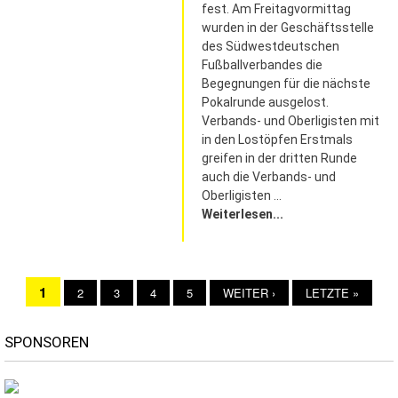
fest. Am Freitagvormittag
wurden in der Geschäftsstelle
des Südwestdeutschen
Fußballverbandes die
Begegnungen für die nächste
Pokalrunde ausgelost.
Verbands- und Oberligisten mit
in den Lostöpfen Erstmals
greifen in der dritten Runde
auch die Verbands- und
Oberligisten ...
Weiterlesen...
AKTUELLE
1
PAGE
2
PAGE
3
PAGE
4
PAGE
5
NÄCHSTE
WEITER ›
LETZTE
LETZTE »
Seitennummerierung
SEITE
SEITE
SEITE
SPONSOREN