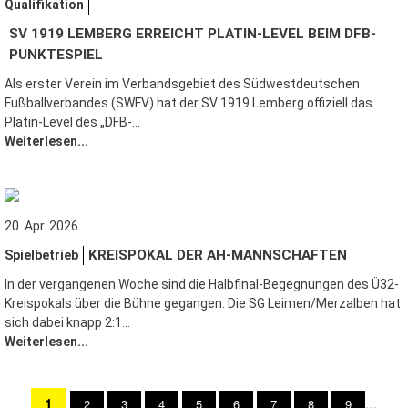
Qualifikation
SV 1919 LEMBERG ERREICHT PLATIN-LEVEL BEIM DFB-
PUNKTESPIEL
Als erster Verein im Verbandsgebiet des Südwestdeutschen
Fußballverbandes (SWFV) hat der SV 1919 Lemberg offiziell das
Platin-Level des „DFB-…
Weiterlesen...
20. Apr. 2026
KREISPOKAL DER AH-MANNSCHAFTEN
Spielbetrieb
In der vergangenen Woche sind die Halbfinal-Begegnungen des Ü32-
Kreispokals über die Bühne gegangen. Die SG Leimen/Merzalben hat
sich dabei knapp 2:1…
Weiterlesen...
AKTUELLE
1
PAGE
2
PAGE
3
PAGE
4
PAGE
5
PAGE
6
PAGE
7
PAGE
8
PAGE
9
…