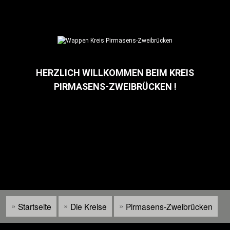
Direkt
zum
Inhalt
HERZLICH WILLKOMMEN BEIM KREIS
PIRMASENS-ZWEIBRÜCKEN !
Startseite
Die Kreise
Pirmasens-Zweibrücken
Pfadnavigation