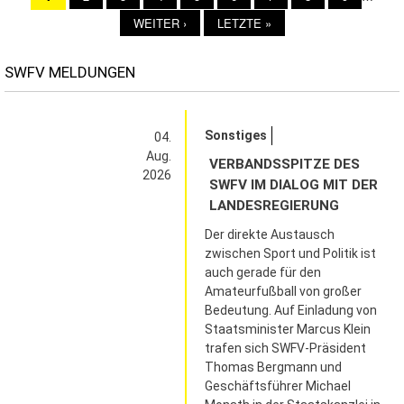
Seitennummerierung
SEITE
NÄCHSTE
WEITER ›
LETZTE
LETZTE »
SEITE
SEITE
SWFV MELDUNGEN
Sonstiges
04.
Aug.
VERBANDSSPITZE DES
2026
SWFV IM DIALOG MIT DER
LANDESREGIERUNG
Der direkte Austausch
zwischen Sport und Politik ist
auch gerade für den
Amateurfußball von großer
Bedeutung. Auf Einladung von
Staatsminister Marcus Klein
trafen sich SWFV-Präsident
Thomas Bergmann und
Geschäftsführer Michael